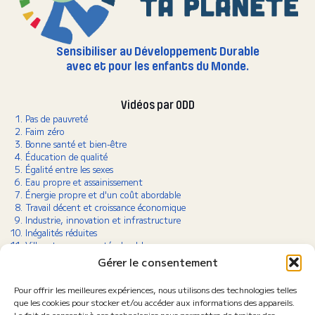
Sensibiliser au Développement Durable
avec et pour les enfants du Monde.
Vidéos par ODD
Pas de pauvreté
Faim zéro
Bonne santé et bien-être
Éducation de qualité
Égalité entre les sexes
Eau propre et assainissement
Énergie propre et d'un coût abordable
Travail décent et croissance économique
Industrie, innovation et infrastructure
Inégalités réduites
Villes et communautés durables
Consommation et production responsables
Gérer le consentement
Lutte contre le changement climatique
Vie aquatique
Pour offrir les meilleures expériences, nous utilisons des technologies telles
Vie terrestre
que les cookies pour stocker et/ou accéder aux informations des appareils.
Paix, justice et institutions efficaces
Le fait de consentir à ces technologies nous permettra de traiter des