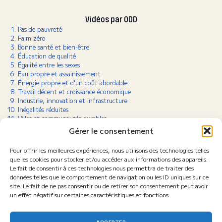
Vidéos par ODD
Pas de pauvreté
Faim zéro
Bonne santé et bien-être
Éducation de qualité
Égalité entre les sexes
Eau propre et assainissement
Énergie propre et d'un coût abordable
Travail décent et croissance économique
Industrie, innovation et infrastructure
Inégalités réduites
Villes et communautés durables
Consommation et production responsables
Gérer le consentement
Lutte contre le changement climatique
Vie aquatique
Pour offrir les meilleures expériences, nous utilisons des technologies telles
Vie terrestre
que les cookies pour stocker et/ou accéder aux informations des appareils.
Paix, justice et institutions efficaces
Le fait de consentir à ces technologies nous permettra de traiter des
Partenariats pour la réalisation des objectifs
données telles que le comportement de navigation ou les ID uniques sur ce
site. Le fait de ne pas consentir ou de retirer son consentement peut avoir
un effet négatif sur certaines caractéristiques et fonctions.
Retrouvez-nous sur les réseaux