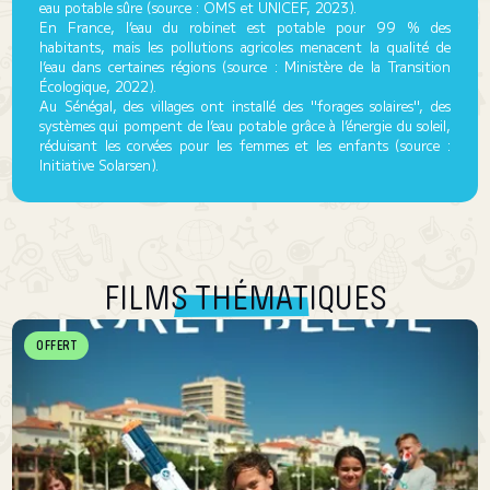
eau potable sûre (source : OMS et UNICEF, 2023).
En France, l’eau du robinet est potable pour 99 % des
habitants, mais les pollutions agricoles menacent la qualité de
l’eau dans certaines régions (source : Ministère de la Transition
Écologique, 2022).
Au Sénégal, des villages ont installé des "forages solaires", des
systèmes qui pompent de l’eau potable grâce à l’énergie du soleil,
réduisant les corvées pour les femmes et les enfants (source :
Initiative Solarsen).
FILMS THÉMATIQUES
OFFERT
La Forêt Bleue
Fan des forêts, Julien est déçu d'être à la mer pour ses vacances
d'été. Après tout, les forêts permettent de respirer et de protéger
le climat. Mais sa rencontre avec les enfants d'une �...