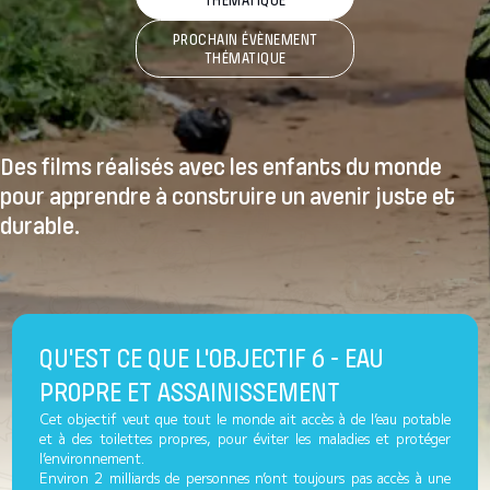
PROCHAIN ÉVÈNEMENT
THÉMATIQUE
Des films réalisés avec les enfants du monde
pour apprendre à construire un avenir
juste et
durable.
QU'EST CE QUE L'OBJECTIF 6 - EAU
PROPRE ET ASSAINISSEMENT
Cet objectif veut que tout le monde ait accès à de l’eau potable
et à des toilettes propres, pour éviter les maladies et protéger
l’environnement.
Environ 2 milliards de personnes n’ont toujours pas accès à une