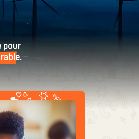
e pour
rable.