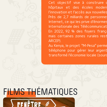
Cet objectif vise à construire
hôpitaux et des écoles moder
l’innovation et l’accès aux nouvell
Près de 2,7 milliards de personn
Internet, ce qui les prive d’énorme
Internationale des Télécommunicat
En 2022, 92 % des foyers frança
mais certaines zones rurales res
ARCEP).
Au Kenya, le projet "M-Pesa" permet
téléphone pour gérer leur argen
transformé l’économie locale (sourc
FILMS THÉMATIQUES