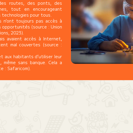
 des routes, des ponts, des
nes, tout en encourageant
es technologies pour tous.
es n’ont toujours pas accès à
s opportunités (source : Union
ions, 2023).
is avaient accès à Internet,
tent mal couvertes (source :
 aux habitants d’utiliser leur
t, même sans banque. Cela a
e : Safaricom).