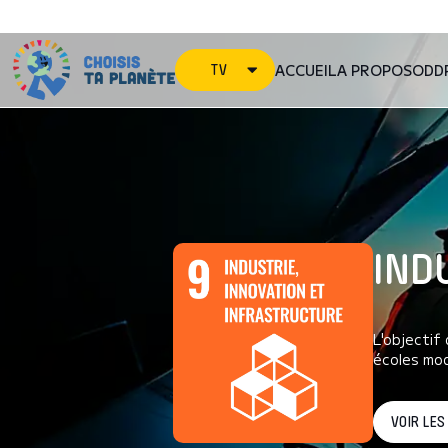
TV
ACCUEIL
A PROPOS
ODD
IND
L'objectif
écoles mod
VOIR LES