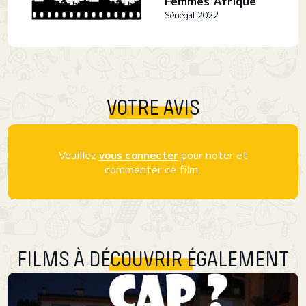
Femmes Afrique
Sénégal 2022
VOTRE AVIS
Veuillez
vous connecter
pour noter et
commenter ce film.
FILMS À DÉCOUVRIR ÉGALEMENT