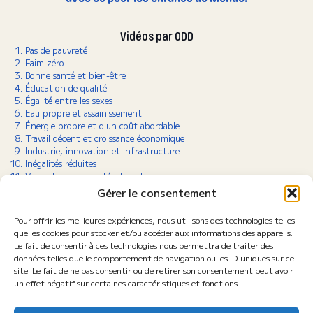
Vidéos par ODD
Pas de pauvreté
Faim zéro
Bonne santé et bien-être
Éducation de qualité
Égalité entre les sexes
Eau propre et assainissement
Énergie propre et d'un coût abordable
Travail décent et croissance économique
Industrie, innovation et infrastructure
Inégalités réduites
Villes et communautés durables
Consommation et production responsables
Gérer le consentement
Lutte contre le changement climatique
Vie aquatique
Pour offrir les meilleures expériences, nous utilisons des technologies telles
Vie terrestre
que les cookies pour stocker et/ou accéder aux informations des appareils.
Paix, justice et institutions efficaces
Le fait de consentir à ces technologies nous permettra de traiter des
Partenariats pour la réalisation des objectifs
données telles que le comportement de navigation ou les ID uniques sur ce
site. Le fait de ne pas consentir ou de retirer son consentement peut avoir
un effet négatif sur certaines caractéristiques et fonctions.
Retrouvez-nous sur les réseaux