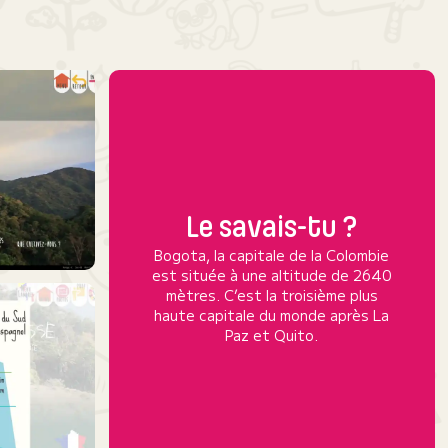
Le savais-tu ?
Bogota, la capitale de la Colombie
est située à une altitude de 2640
mètres. C’est la troisième plus
haute capitale du monde après La
Paz et Quito.