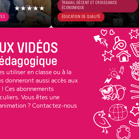
TRAVAIL DÉCENT ET CROISSANCE
TRAVAIL DÉCENT ET CROISSANCE
★★★★★
★★★★★
ÉCONOMIQUE
ÉCONOMIQUE
TES
TES
ÉDUCATION DE QUALITÉ
ÉDUCATION DE QUALITÉ
UX VIDÉOS
 pédagogique
s utiliser en classe ou à la
us donneront aussi accès aux
s ! Ces abonnements
culiers. Vous êtes une
n animation ? Contactez-nous