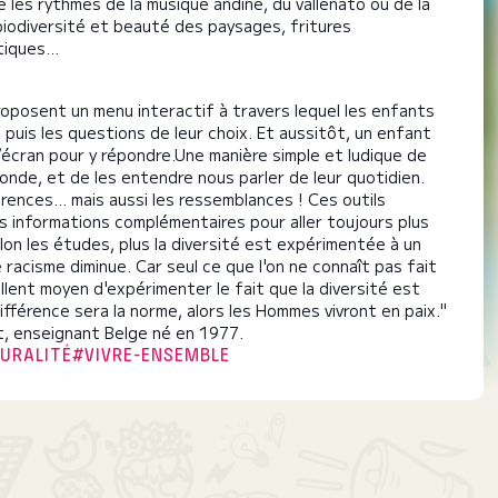
ve les rythmes de la musique andine, du vallenato ou de la
 biodiversité et beauté des paysages, fritures
iques...
posent un menu interactif à travers lequel les enfants
puis les questions de leur choix. Et aussitôt, un enfant
’écran pour y répondre. ​ Une manière simple et ludique de
onde, et de les entendre nous parler de leur quotidien.
rences... mais aussi les ressemblances ! Ces outils
 informations complémentaires pour aller toujours plus
lon les études, plus la diversité est expérimentée à un
e racisme diminue. Car seul ce que l'on ne connaît pas fait
llent moyen d'expérimenter le fait que la diversité est
ifférence sera la norme, alors les Hommes vivront en paix."
t, enseignant Belge né en 1977.
URALITÉ
#VIVRE-ENSEMBLE