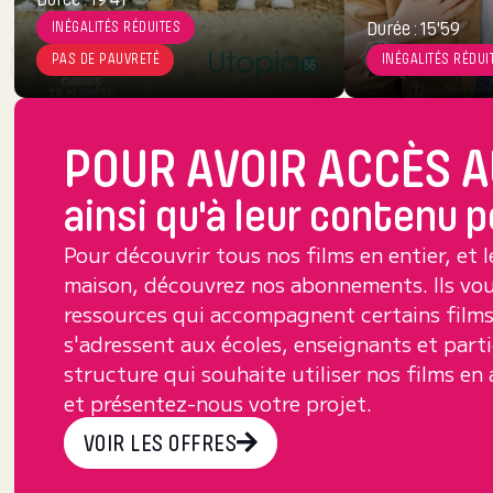
Durée : 15'59
Durée : 15'59
INÉGALITÉS RÉDUITES
INÉGALITÉS RÉDUITES
PAS DE PAUVRETÉ
PAS DE PAUVRETÉ
INÉGALITÉS RÉDUI
INÉGALITÉS RÉDUI
POUR AVOIR ACCÈS A
ainsi qu'à leur contenu
Pour découvrir tous nos films en entier, et le
maison, découvrez nos abonnements. Ils vo
ressources qui accompagnent certains film
s'adressent aux écoles, enseignants et parti
structure qui souhaite utiliser nos films e
et présentez-nous votre projet.
VOIR LES OFFRES