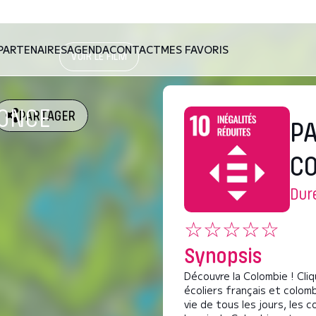
PARTENAIRES
AGENDA
CONTACT
MES FAVORIS
VOIR LE FILM
NONCE
PARTAGER
PA
C
Duré
☆☆☆☆☆
Synopsis
Découvre la Colombie ! Cli
écoliers français et colomb
vie de tous les jours, les 