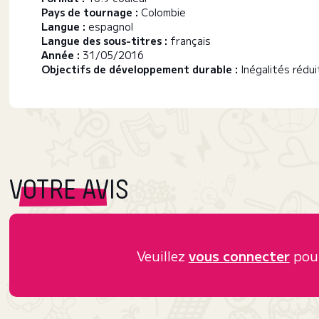
Pays de tournage :
Colombie
Langue :
espagnol
Langue des sous-titres :
français
Année :
31/05/2016
Objectifs de développement durable :
Inégalités rédu
VOTRE AVIS
Veuillez
vous connecter
pour