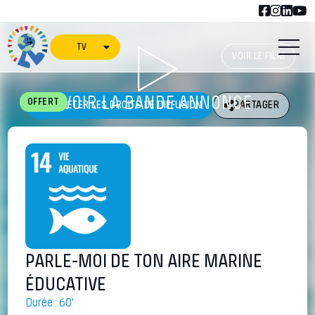
TV
VOIR LE FILM
VOIR LA BANDE ANNONCE
OFFERT
ACHETER LES DROITS DE DIFFUSION
PARTAGER
PARLE-MOI DE TON AIRE MARINE
ÉDUCATIVE
Durée : 60'