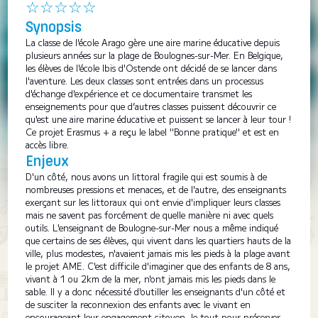
☆☆☆☆☆
Synopsis
La classe de l'école Arago gère une aire marine éducative depuis
plusieurs années sur la plage de Boulognes-sur-Mer. En Belgique,
les élèves de l'école Ibis d'Ostende ont décidé de se lancer dans
l'aventure. Les deux classes sont entrées dans un processus
d'échange d'expérience et ce documentaire transmet les
enseignements pour que d’autres classes puissent découvrir ce
qu'est une aire marine éducative et puissent se lancer à leur tour !
Ce projet Erasmus + a reçu le label "Bonne pratique" et est en
accès libre.
Enjeux
D'un côté, nous avons un littoral fragile qui est soumis à de
nombreuses pressions et menaces, et de l'autre, des enseignants
exerçant sur les littoraux qui ont envie d'impliquer leurs classes
mais ne savent pas forcément de quelle manière ni avec quels
outils. L'enseignant de Boulogne-sur-Mer nous a même indiqué
que certains de ses élèves, qui vivent dans les quartiers hauts de la
ville, plus modestes, n'avaient jamais mis les pieds à la plage avant
le projet AME. C'est difficile d'imaginer que des enfants de 8 ans,
vivant à 1 ou 2km de la mer, n'ont jamais mis les pieds dans le
sable. Il y a donc nécessité d'outiller les enseignants d'un côté et
de susciter la reconnexion des enfants avec le vivant en
encourageant leur engagement citoyen, le tout pour préserver