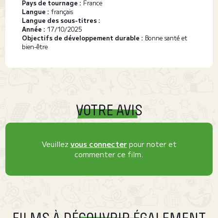
Pays de tournage :
France
Langue :
français
Langue des sous-titres :
Année :
17/10/2025
Objectifs de développement durable :
Bonne santé et
bien-être
VOTRE AVIS
Veuillez
vous connecter
pour noter et
commenter ce film.
FILMS À DÉCOUVRIR ÉGALEMENT