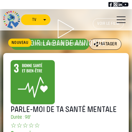
TV
VOIR LE FILM
VOIR LA BANDE ANNONCE
NOUVEAU
ACHETER LES DROITS DE DIFFUSION
PARTAGER
PARLE-MOI DE TA SANTÉ MENTALE
Durée : 98'
☆☆☆☆☆