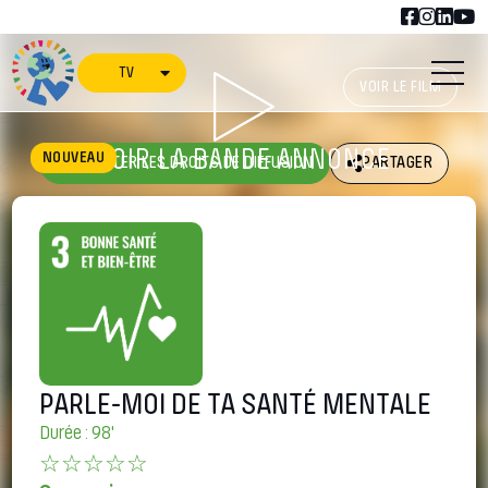
TV
VOIR LE FILM
VOIR LA BANDE ANNONCE
NOUVEAU
ACHETER LES DROITS DE DIFFUSION
PARTAGER
PARLE-MOI DE TA SANTÉ MENTALE
Durée : 98'
☆☆☆☆☆