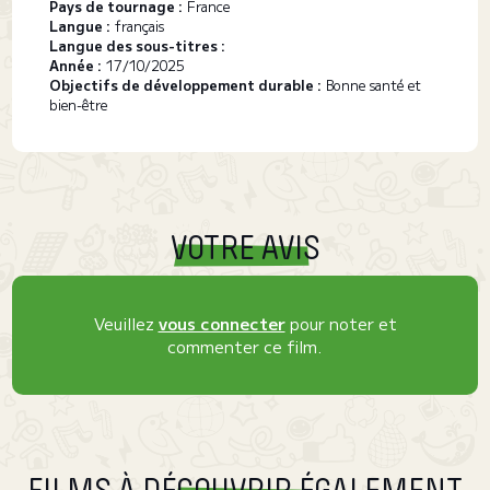
Pays de tournage :
France
Langue :
français
Langue des sous-titres :
Année :
17/10/2025
Objectifs de développement durable :
Bonne santé et
bien-être
VOTRE AVIS
Veuillez
vous connecter
pour noter et
commenter ce film.
FILMS À DÉCOUVRIR ÉGALEMENT