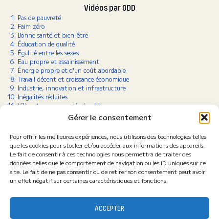
Vidéos par ODD
Pas de pauvreté
Faim zéro
Bonne santé et bien-être
Éducation de qualité
Égalité entre les sexes
Eau propre et assainissement
Énergie propre et d'un coût abordable
Travail décent et croissance économique
Industrie, innovation et infrastructure
Inégalités réduites
Villes et communautés durables
Consommation et production responsables
Gérer le consentement
Lutte contre le changement climatique
Vie aquatique
Pour offrir les meilleures expériences, nous utilisons des technologies telles
Vie terrestre
que les cookies pour stocker et/ou accéder aux informations des appareils.
Paix, justice et institutions efficaces
Le fait de consentir à ces technologies nous permettra de traiter des
Partenariats pour la réalisation des objectifs
données telles que le comportement de navigation ou les ID uniques sur ce
site. Le fait de ne pas consentir ou de retirer son consentement peut avoir
un effet négatif sur certaines caractéristiques et fonctions.
Retrouvez-nous sur les réseaux
ACCEPTER
Abonnez-vous à la Newsletter