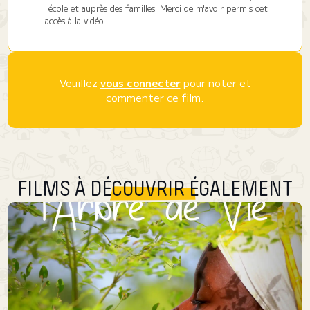
l'école et auprès des familles. Merci de m'avoir permis cet
accès à la vidéo
Veuillez
vous connecter
pour noter et
commenter ce film.
FILMS À DÉCOUVRIR ÉGALEMENT
Nebeday, l’arbre de vie
Le puits est sec, plus rien ne pousse. Pour subvenir aux besoins de sa
famille, le jeune Bara envisage de produire du charbon. La forêt est
protégée mais d'autres le font. Alors pourquoi pas lui...