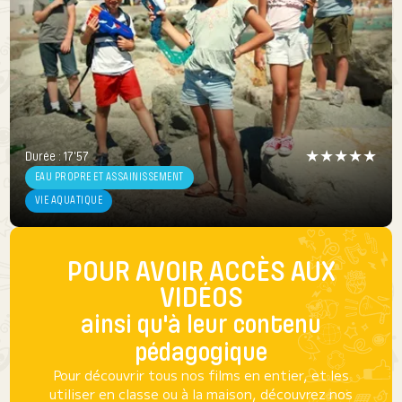
★★★★★
★★★★★
Durée : 17'57
Durée : 17'57
EAU PROPRE ET ASSAINISSEMENT
EAU PROPRE ET ASSAINISSEMENT
VIE AQUATIQUE
VIE AQUATIQUE
POUR AVOIR ACCÈS AUX
VIDÉOS
ainsi qu'à leur contenu
pédagogique
Pour découvrir tous nos films en entier, et les
utiliser en classe ou à la maison, découvrez nos